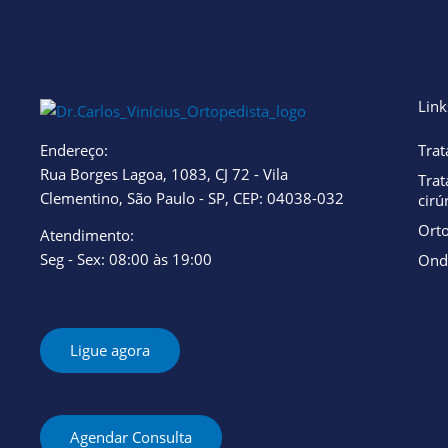
Lesões
Osteonecrose
Tendinites
Blog
Link
X
Endereço:
Trat
Rua Borges Lagoa, 1083, CJ 72 - Vila
Tra
Clementino, São Paulo - SP, CEP: 04038-032
cirú
Ort
Atendimento:
Seg - Sex: 08:00 às 19:00
Ond
Ligue agora
Agendar Consulta