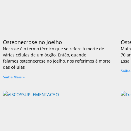
Tratamento sem cirugia
Nova Ruptura (Relesão) do LCA do 
Ligamento Colateral Medial (LCM)
Ligamento Cruzado Posterior (LCP)
Ligamentos do Canto Posterolatera
Lesão de Múltiplos Ligamentos
Osteonecrose no Joelho
Ost
Lesões Sinoviais
Necrose é o termo técnico que se refere à morte de
Mulh
Cisto de Baker e Outros Cistos
várias células de um órgão. Então, quando
70 a
Sinovites e condromatose
falamos osteonecrose no joelho, nos referimos à morte
Essa 
Luxação da Patela
das células
Saiba
Meniscos
Saiba Mais »
Meniscectomia
Sutura Meniscal
Transplante de Menisco
Osteonecrose
Osteoporose
Prótese
Fratura