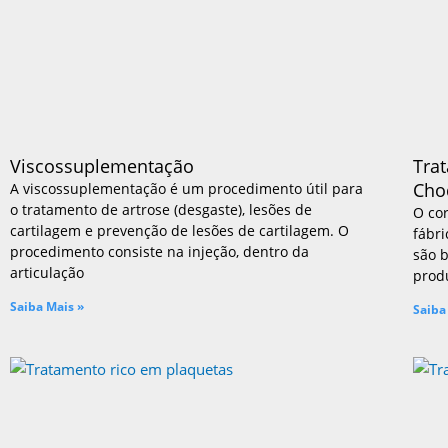
Prótese Total
Prótese Unicompartimental
Próteses Complexas
Revisão de Prótese
Ruptura de Tendão
Ruptura Aguda
Ruptura Crônica
Viscossuplementação
Tra
Tendinites
Cho
A viscossuplementação é um procedimento útil para
Tratamentos para dor
o tratamento de artrose (desgaste), lesões de
O co
cartilagem e prevenção de lesões de cartilagem. O
Infiltração Articular
fábri
procedimento consiste na injeção, dentro da
são 
Ondas de Choque
articulação
prod
Ondas de Choque para Tratar Artro
Ondas de Choque para Tratar Oste
Saiba Mais »
Saiba
Ondas de Choque para Tratar Tendi
Infiltrações novas
Viscossuplementação
Crianças
Deformidades do Joelho (Joelho Tort