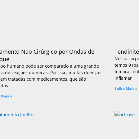
tamento Não Cirúrgico por Ondas de
Tendinite
que
Nosso corpo
temos 9 (pa
rpo humano pode ser comparado a uma grande
femoral, en
ca de reações químicas. Por isso, muitas doenças
inflamar
bem tratadas com medicamentos, que são
utos
se
Saiba Mais »
onecrose
 Mais »
nites
o)