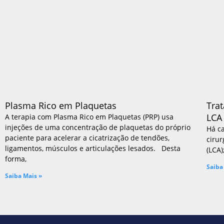
Fraturas
Ligamento Cruzado Anterior
Luxação Congênita da Patela
Menisco Discoide
Osteocondrite Dissecante
Tendinites e Apofisites
Lesões no Atleta
Fratura por Estresse
Joelho do atleta
Plasma Rico em Plaquetas
Tra
LCA
Lesão do Ligamento Cruzado Anteri
A terapia com Plasma Rico em Plaquetas (PRP) usa
injeções de uma concentração de plaquetas do próprio
Há c
Lesões Musculares
paciente para acelerar a cicatrização de tendões,
cirur
Ondas de Choque
ligamentos, músculos e articulações lesados. Desta
(LCA)
Ondas de Choque
forma,
O que são?
Saiba
Saiba Mais »
Artrose
Feridas na Pele
Fraturas
Joelho