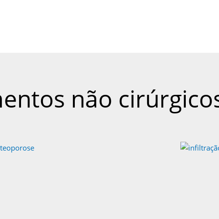
entos não cirúrgico
go)