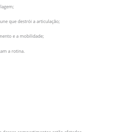
ilagem;
ne que destrói a articulação;
ento e a mobilidade;
tam a rotina.
s desses compartimentos estão afetados.