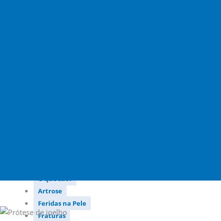
Deformidades do Joelho (Joelho Torto)
Fraturas
Ligamento Cruzado Anterior
Luxação Congênita da Patela
Menisco Discoide
Osteocondrite Dissecante
Tendinites e Apofisites
Lesões no Atleta
Fratura por Estresse
Joelho do atleta
Lesão do Ligamento Cruzado Anterior
Lesões Musculares
Ondas de Choque
Ondas de Choque
O que são?
Artrose
Feridas na Pele
Fraturas