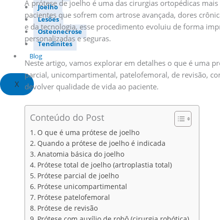
A prótese de joelho é uma das cirurgias ortopédicas mai
Joelho
pacientes que sofrem com artrose avançada, dores crôni
Lesões
e da tecnologia, esse procedimento evoluiu de forma imp
Osteonecrose
personalizadas e seguras.
Tendinites
Blog
Neste artigo, vamos explorar em detalhes o que é uma prót
parcial, unicompartimental, patelofemoral, de revisão, 
X
devolver qualidade de vida ao paciente.
Conteúdo do Post
O que é uma prótese de joelho
Quando a prótese de joelho é indicada
Anatomia básica do joelho
Prótese total de joelho (artroplastia total)
Prótese parcial de joelho
Prótese unicompartimental
Prótese patelofemoral
Prótese de revisão
Prótese com auxílio de robô (cirurgia robótica)