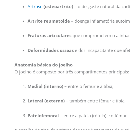
Artrose
(osteoartrite)
– o desgaste natural da cart
Artrite reumatoide
– doença inflamatória autoimu
Fraturas articulares
que comprometem o alinham
Deformidades ósseas
e dor incapacitante que afe
Anatomia básica do joelho
O joelho é composto por três compartimentos principais:
Medial (interno)
– entre o fêmur e a tíbia;
Lateral (externo)
– também entre fêmur e tíbia;
Patelofemoral
– entre a patela (rótula) e o fêmur.
A escolha do tipo de prótese depende justamente de quai