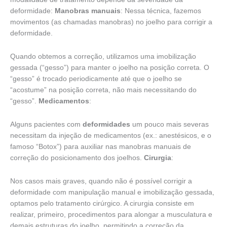
deformidade:
Manobras manuais
: Nessa técnica, fazemos
movimentos (as chamadas manobras) no joelho para corrigir a
deformidade.
Quando obtemos a correção, utilizamos uma imobilização
gessada (“gesso”) para manter o joelho na posição correta. O
“gesso” é trocado periodicamente até que o joelho se
“acostume” na posição correta, não mais necessitando do
“gesso”.
Medicamentos
:
Alguns pacientes com
deformidades
um pouco mais severas
necessitam da injeção de medicamentos (ex.: anestésicos, e o
famoso “Botox”) para auxiliar nas manobras manuais de
correção do posicionamento dos joelhos.
Cirurgia
:
Nos casos mais graves, quando não é possível corrigir a
deformidade com manipulação manual e imobilização gessada,
optamos pelo tratamento cirúrgico. A cirurgia consiste em
realizar, primeiro, procedimentos para alongar a musculatura e
demais estruturas do joelho, permitindo a correção da