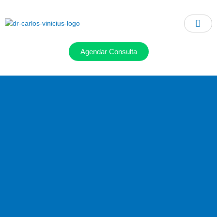
Ir
para
o
conteúdo
Agendar Consulta