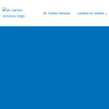
Ir
para
Dr. Carlos Vinícius
Lesões no Joelho
o
conteúdo