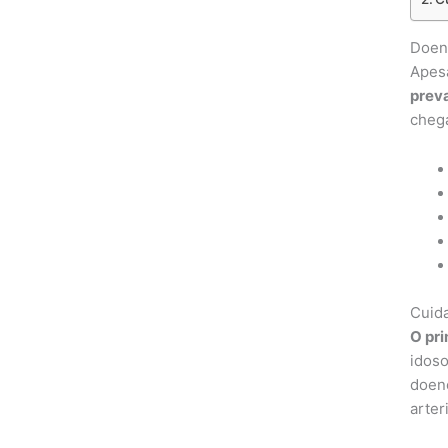
Doenç
Apesa
prev
chega
Cuida
O pri
idoso
doenç
arter