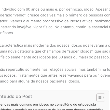
indivíduo com 60 anos ou mais é, por definição, idoso. Apesar d
derado “velho”, cresce cada vez mais o número de pessoas co
ado!”. Vemos o aumento progressivo de idosos ativos, realizando 
strando invejável vigor físico. No entanto, continua essencial 
nfiança.
característica mais moderna dos nossos idosos nos levaram a 
 uma nova categoria que chamamos de “super idosos”, que são 
 físico semelhante aos idosos (de 60 anos ou mais) do passado.
não repercutiu somente nas relações sociais, mas também na f
s idosos. Tratamentos que antes reservávamos para os “joven
ando para alguns de nossos pacientes idosos.
nteúdo do Post
enças mais comuns em idosos no consultório do ortopedista
uidados especiais no tratamento de idoso com doença ortopédica