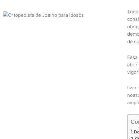
Todo 
consi
obrig
demon
de co
Essa 
abrir
vigor
Isso 
nosso
ampli
Co
Do
C