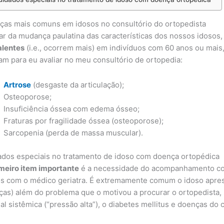
as mais comuns em idosos no consultório do ortopedista
r da mudança paulatina das características dos nossos idosos,
alentes
(i.e., ocorrem mais) em indivíduos com 60 anos ou mais,
m para eu avaliar no meu consultório de ortopedia:
Artrose
(desgaste da articulação);
Osteoporose;
Insuficiência óssea com edema ósseo;
Fraturas por fragilidade óssea (osteoporose);
Sarcopenia (perda de massa muscular).
dos especiais no tratamento de idoso com doença ortopédica
meiro item importante
é a necessidade do acompanhamento con
s com o médico geriatra. É extremamente comum o idoso aprese
as) além do problema que o motivou a procurar o ortopedista,
ial sistêmica (“pressão alta”), o diabetes mellitus e doenças do 