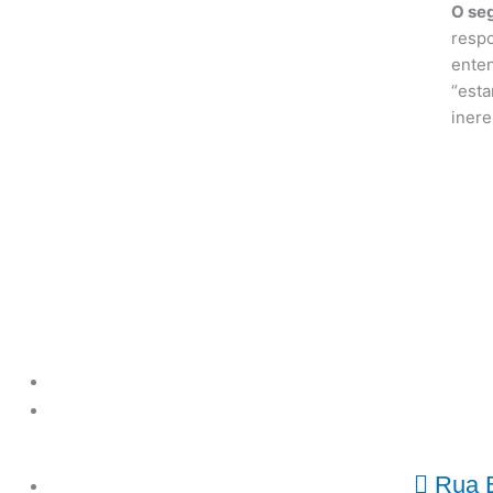
O se
respo
enten
“esta
inere
Rua B