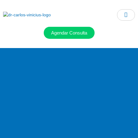
Ir
para
o
conteúdo
Agendar Consulta