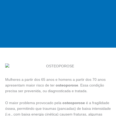
Mulheres a partir dos 65 anos e homens a partir dos 70 anos
apresentam maior risco de ter
osteoporose
. Essa condição
precisa ser prevenida, ou diagnosticada e tratada.
O maior problema provocado pela
osteoporose
é a fragilidade
óssea, permitindo que traumas (pancadas) de baixa intensidade
(i.e., com baixa energia cinética) causem fraturas, algumas