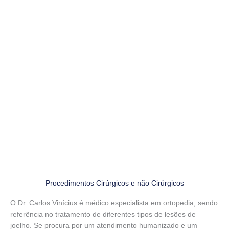
Agende sua Consulta Presencial ou Online
(11) 5082-2132
(11) 93403-4003
Rua Borges Lagoa, 1083, CJ 72,
Vila Clementino
Procedimentos Cirúrgicos e não Cirúrgicos
O Dr. Carlos Vinícius é médico especialista em ortopedia, sendo
referência no tratamento de diferentes tipos de lesões de
joelho. Se procura por um atendimento humanizado e um