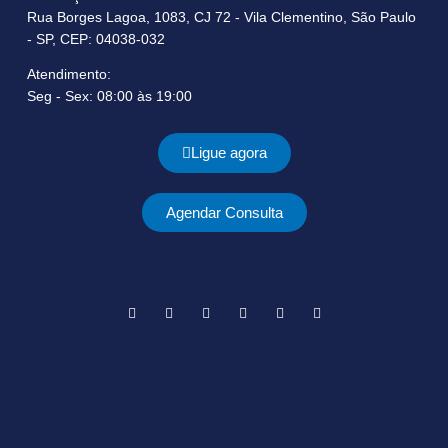
Rua Borges Lagoa, 1083, CJ 72 - Vila Clementino, São Paulo
- SP, CEP: 04038-032
Atendimento:
Seg - Sex: 08:00 às 19:00
Ligue agora
Agendar Consulta
F
I
Y
L
T
T
a
n
o
i
w
i
c
s
u
n
i
k
e
t
t
k
t
t
b
a
u
e
t
o
o
g
b
d
e
k
o
r
e
i
r
k
a
n
m