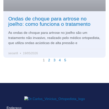
Ondas de choque para artrose no
joelho: como funciona o tratamento
As ondas de choque para artrose no joelho são um
tratamento não invasivo, realizado pelo médico ortopedista,
que utiliza ondas acústicas de alta pressão e
seoanfi
19/05/2026
1
2
3
4
5
Endereço: