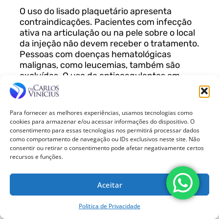
O uso do lisado plaquetário apresenta
contraindicações. Pacientes com infecção
ativa na articulação ou na pele sobre o local
da injeção não devem receber o tratamento.
Pessoas com doenças hematológicas
malignas, como leucemias, também são
excluídas. O uso de anticoagulantes em
dose plena é uma contraindicação relativa,
que exige avaliação médica cuidadosa.
Gestação e lactação também contraindicam
Para fornecer as melhores experiências, usamos tecnologias como
o procedimento devido à falta de estudos de
cookies para armazenar e/ou acessar informações do dispositivo. O
segurança.
consentimento para essas tecnologias nos permitirá processar dados
como comportamento de navegação ou IDs exclusivos neste site. Não
consentir ou retirar o consentimento pode afetar negativamente certos
Conclusão
recursos e funções.
O lisado plaquetário é uma evolução
tecnológica para o tratamento da artrose.
Aceitar
Sua produção rompe as plaquetas e libera
fatores de crescimento e citocinas anti
Política de Privacidade
inflamatórias de forma imediata. O lisado