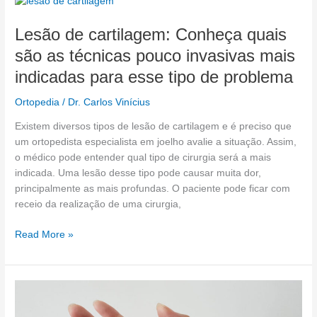
Lesão
de
Lesão de cartilagem: Conheça quais
cartilagem:
Conheça
são as técnicas pouco invasivas mais
quais
indicadas para esse tipo de problema
são
as
Ortopedia
/
Dr. Carlos Vinícius
técnicas
pouco
Existem diversos tipos de lesão de cartilagem e é preciso que
invasivas
um ortopedista especialista em joelho avalie a situação. Assim,
mais
o médico pode entender qual tipo de cirurgia será a mais
indicadas
indicada. Uma lesão desse tipo pode causar muita dor,
para
principalmente as mais profundas. O paciente pode ficar com
esse
receio da realização de uma cirurgia,
tipo
de
Read More »
problema
Tratamentos
para