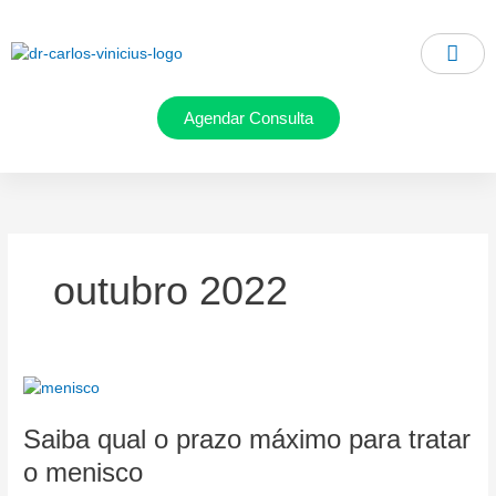
Ir
para
o
conteúdo
Agendar Consulta
outubro 2022
Saiba
qual
Saiba qual o prazo máximo para tratar
o
prazo
o menisco
máximo