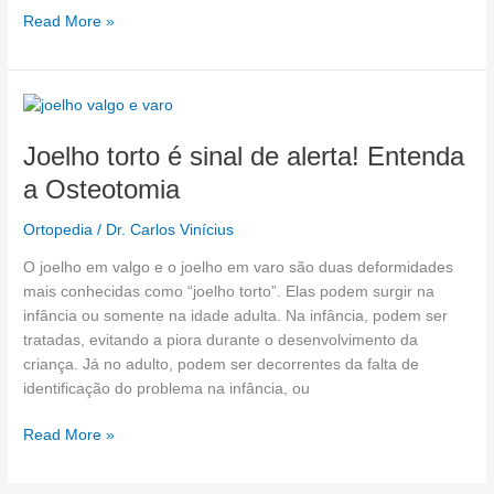
Read More »
Joelho
torto
Joelho torto é sinal de alerta! Entenda
é
sinal
a Osteotomia
de
alerta!
Ortopedia
/
Dr. Carlos Vinícius
Entenda
O joelho em valgo e o joelho em varo são duas deformidades
a
mais conhecidas como “joelho torto”. Elas podem surgir na
Osteotomia
infância ou somente na idade adulta. Na infância, podem ser
tratadas, evitando a piora durante o desenvolvimento da
criança. Já no adulto, podem ser decorrentes da falta de
identificação do problema na infância, ou
Read More »