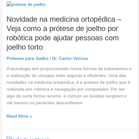
Novidade
na
Novidade na medicina ortopédica –
medicina
ortopédica
Veja como a prótese de joelho por
–
robótica pode ajudar pessoas com
Veja
como
joelho torto
a
Próteses para Joelho
/
Dr. Carlos Vinícius
prótese
de
A tecnologia tem proporcionado novas formas de tratamentos e
joelho
a realização de cirurgias mais seguras e eficientes. Uma das
por
novidades na medicina ortopédica, é a prótese de joelho que é
robótica
realizada por robótica e navegação por computador. Por ser
pode
algo de certa forma recente, é comum as dúvidas surgirem e
ajudar
até mesmo os pacientes desconfiarem
pessoas
com
Read More »
joelho
torto