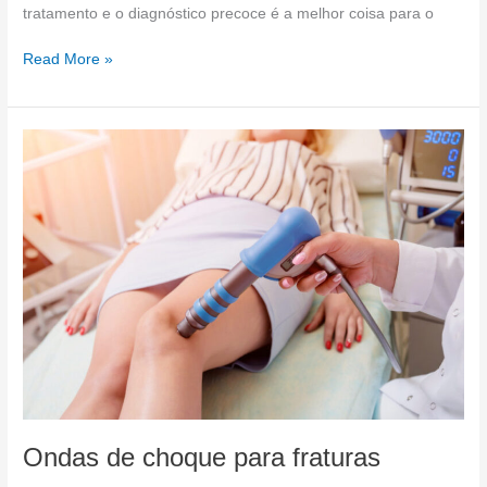
tratamento e o diagnóstico precoce é a melhor coisa para o
Read More »
Ondas
de
choque
para
fraturas
Ondas de choque para fraturas