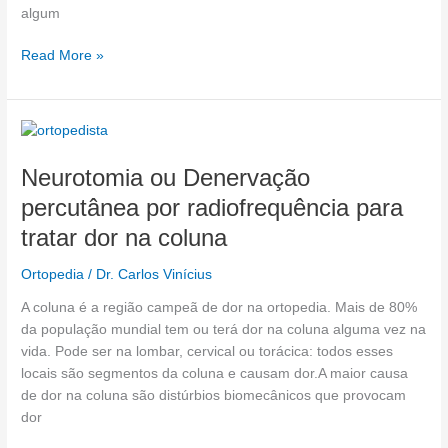
algum
Read More »
Neurotomia
ou
Neurotomia ou Denervação
Denervação
percutânea
percutânea por radiofrequência para
por
tratar dor na coluna
radiofrequência
para
Ortopedia
/
Dr. Carlos Vinícius
tratar
dor
A coluna é a região campeã de dor na ortopedia. Mais de 80%
na
da população mundial tem ou terá dor na coluna alguma vez na
coluna
vida. Pode ser na lombar, cervical ou torácica: todos esses
locais são segmentos da coluna e causam dor.A maior causa
de dor na coluna são distúrbios biomecânicos que provocam
dor