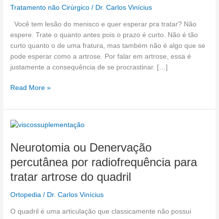
para
Tratamento não Cirúrgico
/
Dr. Carlos Vinícius
tratar
Você tem lesão do menisco e quer esperar pra tratar? Não
o
espere. Trate o quanto antes pois o prazo é curto. Não é tão
menisco
curto quanto o de uma fratura, mas também não é algo que se
pode esperar como a artrose. Por falar em artrose, essa é
justamente a consequência de se procrastinar. […]
Read More »
Neurotomia
ou
Neurotomia ou Denervação
Denervação
percutânea
percutânea por radiofrequência para
por
tratar artrose do quadril
radiofrequência
para
Ortopedia
/
Dr. Carlos Vinícius
tratar
artrose
O quadril é uma articulação que classicamente não possui