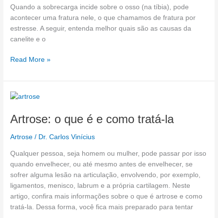
Quando a sobrecarga incide sobre o osso (na tíbia), pode
acontecer uma fratura nele, o que chamamos de fratura por
estresse. A seguir, entenda melhor quais são as causas da
canelite e o
Read More »
Artrose:
o
Artrose: o que é e como tratá-la
que
é
Artrose
/
Dr. Carlos Vinícius
e
como
Qualquer pessoa, seja homem ou mulher, pode passar por isso
tratá-
quando envelhecer, ou até mesmo antes de envelhecer, se
la
sofrer alguma lesão na articulação, envolvendo, por exemplo,
ligamentos, menisco, labrum e a própria cartilagem. Neste
artigo, confira mais informações sobre o que é artrose e como
tratá-la. Dessa forma, você fica mais preparado para tentar