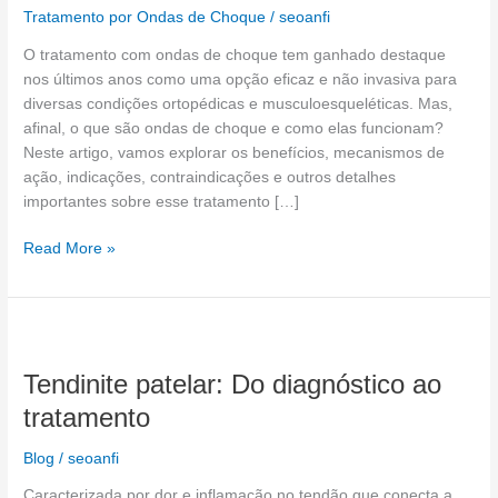
ondas
Tratamento por Ondas de Choque
/
seoanfi
de
O tratamento com ondas de choque tem ganhado destaque
choque?
nos últimos anos como uma opção eficaz e não invasiva para
diversas condições ortopédicas e musculoesqueléticas. Mas,
afinal, o que são ondas de choque e como elas funcionam?
Neste artigo, vamos explorar os benefícios, mecanismos de
ação, indicações, contraindicações e outros detalhes
importantes sobre esse tratamento […]
Read More »
Tendinite
patelar:
Tendinite patelar: Do diagnóstico ao
Do
diagnóstico
tratamento
ao
tratamento
Blog
/
seoanfi
Caracterizada por dor e inflamação no tendão que conecta a