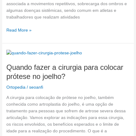
associada a movimentos repetitivos, sobrecarga dos ombros e
algumas doenças sistêmicas, sendo comum em atletas e
trabalhadores que realizam atividades
Read More »
Quando
fazer
Quando fazer a cirurgia para colocar
a
cirurgia
prótese no joelho?
para
colocar
Ortopedia
/
seoanfi
prótese
A cirurgia para colocação de prótese no joelho, também
no
conhecida como artroplastia do joelho, é uma opção de
joelho?
tratamento para pessoas que sofrem de artrose severa dessa
articulação. Vamos explorar as indicações para essa cirurgia,
os riscos envolvidos, os benefícios esperados e o limite de
idade para a realização do procedimento. O que é a