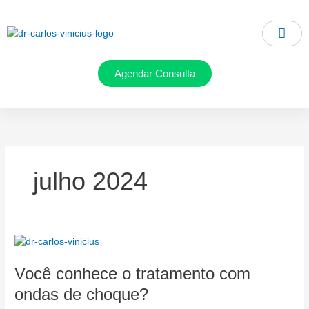
Ir
para
o
conteúdo
Agendar Consulta
julho 2024
Você
conhece
Você conhece o tratamento com
o
tratamento
ondas de choque?
com