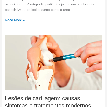
especializada. A ortopedia pediátrica junto com a ortopedia
especializada de joelho surge como a área
Read More »
Lesões
de
cartilagem:
causas,
sintomas
e
tratamentos
modernos
Lesões de cartilagem: causas,
sintomas e tratamentos modernos