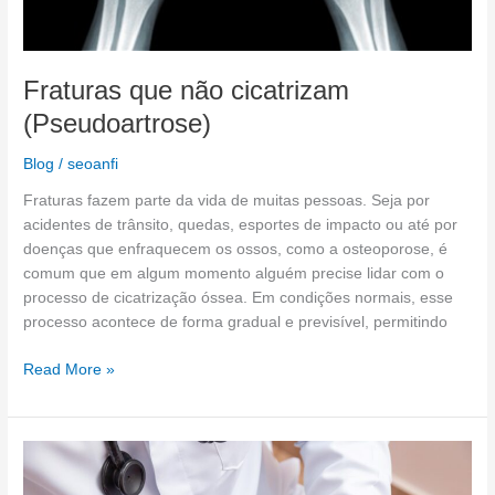
Fraturas que não cicatrizam
(Pseudoartrose)
Blog
/
seoanfi
Fraturas fazem parte da vida de muitas pessoas. Seja por
acidentes de trânsito, quedas, esportes de impacto ou até por
doenças que enfraquecem os ossos, como a osteoporose, é
comum que em algum momento alguém precise lidar com o
processo de cicatrização óssea. Em condições normais, esse
processo acontece de forma gradual e previsível, permitindo
Read More »
Doenças
nos