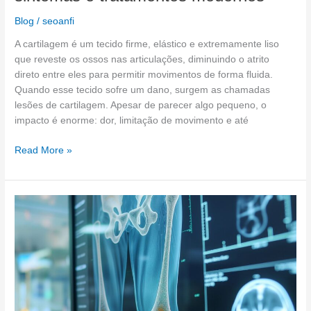
Blog
/
seoanfi
A cartilagem é um tecido firme, elástico e extremamente liso
que reveste os ossos nas articulações, diminuindo o atrito
direto entre eles para permitir movimentos de forma fluida.
Quando esse tecido sofre um dano, surgem as chamadas
lesões de cartilagem. Apesar de parecer algo pequeno, o
impacto é enorme: dor, limitação de movimento e até
Read More »
Tratamentos
de
alta
tecnologia:
inovação
no
cuidado
da