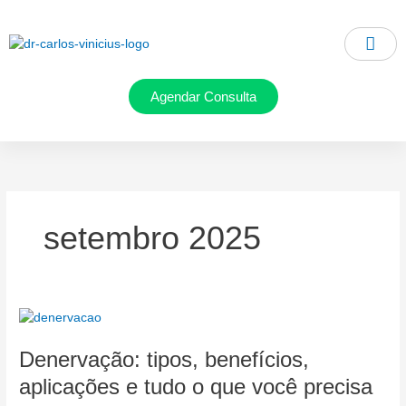
Ir
para
o
conteúdo
Agendar Consulta
setembro 2025
Denervação:
tipos,
Denervação: tipos, benefícios,
benefícios,
aplicações
aplicações e tudo o que você precisa
e