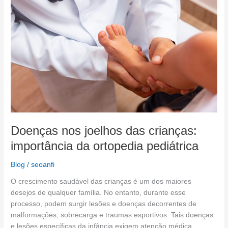
joelhos
das
crianças:
importância
da
ortopedia
pediátrica
Doenças nos joelhos das crianças:
importância da ortopedia pediátrica
Blog
/
seoanfi
O crescimento saudável das crianças é um dos maiores
desejos de qualquer família. No entanto, durante esse
processo, podem surgir lesões e doenças decorrentes de
malformações, sobrecarga e traumas esportivos. Tais doenças
e lesões específicas da infância exigem atenção médica