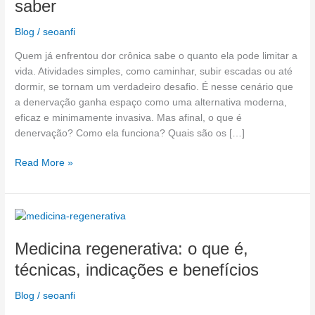
saber
tudo
o
Blog
/
seoanfi
que
você
Quem já enfrentou dor crônica sabe o quanto ela pode limitar a
precisa
vida. Atividades simples, como caminhar, subir escadas ou até
saber
dormir, se tornam um verdadeiro desafio. É nesse cenário que
a denervação ganha espaço como uma alternativa moderna,
eficaz e minimamente invasiva. Mas afinal, o que é
denervação? Como ela funciona? Quais são os […]
Read More »
Medicina
regenerativa:
Medicina regenerativa: o que é,
o
que
técnicas, indicações e benefícios
é,
técnicas,
Blog
/
seoanfi
indicações