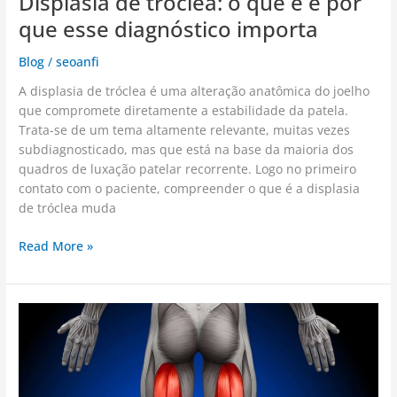
Displasia de tróclea: o que é e por
que esse diagnóstico importa
Blog
/
seoanfi
A displasia de tróclea é uma alteração anatômica do joelho
que compromete diretamente a estabilidade da patela.
Trata-se de um tema altamente relevante, muitas vezes
subdiagnosticado, mas que está na base da maioria dos
quadros de luxação patelar recorrente. Logo no primeiro
contato com o paciente, compreender o que é a displasia
de tróclea muda
Read More »
Isquiotibiais:
anatomia
e
papel
nas