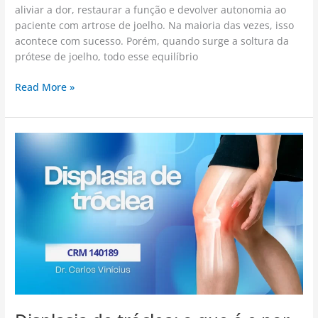
aliviar a dor, restaurar a função e devolver autonomia ao
paciente com artrose de joelho. Na maioria das vezes, isso
acontece com sucesso. Porém, quando surge a soltura da
prótese de joelho, todo esse equilíbrio
Read More »
Displasia
de
tróclea:
o
que
é
e
por
que
esse
diagnóstico
importa