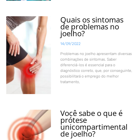
Quais os sintomas
de problemas no
joelho?
14/09/2022
Problemas no joelho apresentam diversas
combinações de sintomas. Saber
diferenciá-los é essencial para o
diagnóstico correto, que, por conseguinte,
possibilitará o emprego do melhor
tratamento,
Você sabe o que é
prótese
unicompartimental
de joelho?