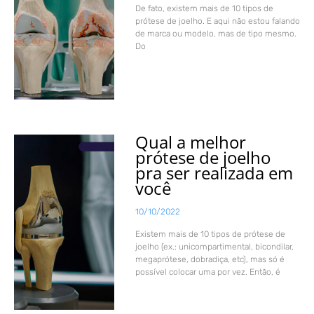
De fato, existem mais de 10 tipos de
prótese de joelho. E aqui não estou falando
de marca ou modelo, mas de tipo mesmo.
Do
Qual a melhor
prótese de joelho
pra ser realizada em
você
10/10/2022
Existem mais de 10 tipos de prótese de
joelho (ex.: unicompartimental, bicondilar,
megaprótese, dobradiça, etc), mas só é
possível colocar uma por vez. Então, é