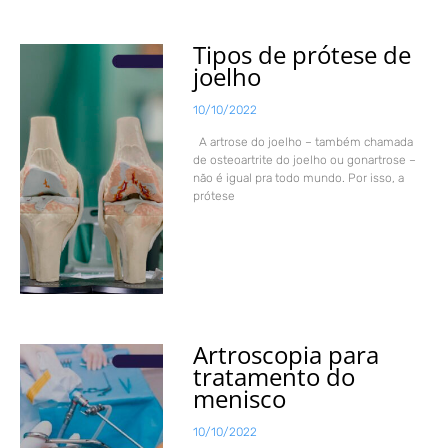
Tipos de prótese de
joelho
10/10/2022
A artrose do joelho – também chamada
de osteoartrite do joelho ou gonartrose –
não é igual pra todo mundo. Por isso, a
prótese
Artroscopia para
tratamento do
menisco
10/10/2022