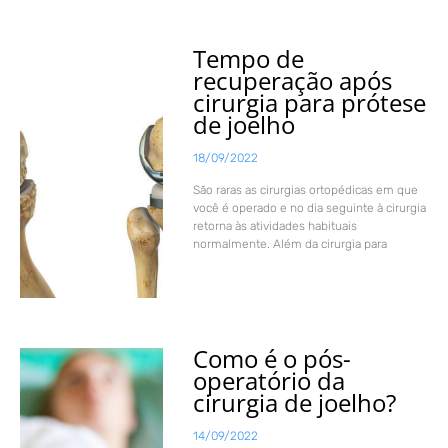
Tempo de
recuperação após
cirurgia para prótese
de joelho
18/09/2022
São raras as cirurgias ortopédicas em que
você é operado e no dia seguinte à cirurgia
retorna às atividades habituais
normalmente. Além da cirurgia para
Como é o pós-
operatório da
cirurgia de joelho?
14/09/2022