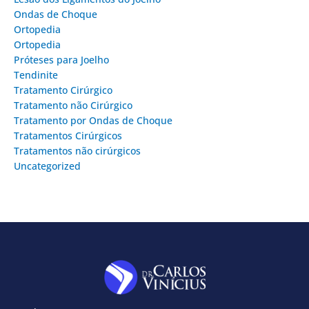
Ondas de Choque
Ortopedia
Ortopedia
Próteses para Joelho
Tendinite
Tratamento Cirúrgico
Tratamento não Cirúrgico
Tratamento por Ondas de Choque
Tratamentos Cirúrgicos
Tratamentos não cirúrgicos
Uncategorized