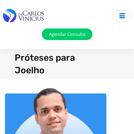
Ir
para
o
conteúdo
Agendar Consulta
Próteses para
Joelho