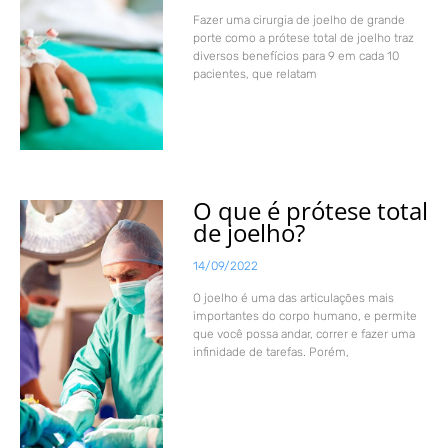
Fazer uma cirurgia de joelho de grande
porte como a prótese total de joelho traz
diversos benefícios para 9 em cada 10
pacientes, que relatam
O que é prótese total
de joelho?
14/09/2022
O joelho é uma das articulações mais
importantes do corpo humano, e permite
que você possa andar, correr e fazer uma
infinidade de tarefas. Porém,