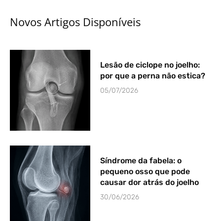
k
a
n
-
m
Novos Artigos Disponíveis
f
Lesão de ciclope no joelho:
por que a perna não estica?
05/07/2026
Síndrome da fabela: o
pequeno osso que pode
causar dor atrás do joelho
30/06/2026