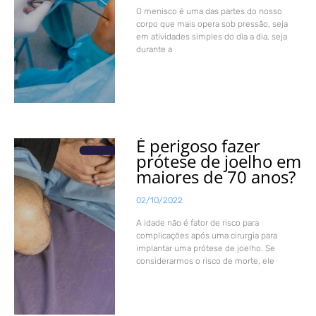
O menisco é uma das partes do nosso
corpo que mais opera sob pressão, seja
em atividades simples do dia a dia, seja
durante a
É perigoso fazer
prótese de joelho em
maiores de 70 anos?
02/10/2022
A idade não é fator de risco para
complicações após uma cirurgia para
implantar uma prótese de joelho. Se
considerarmos o risco de morte, ele