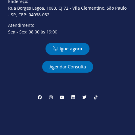
Endereço:
Rua Borges Lagoa, 1083, CJ 72 - Vila Clementino, São Paulo
- SP, CEP: 04038-032
Atendimento:
Seg - Sex: 08:00 às 19:00
Ligue agora
Agendar Consulta
F
I
Y
L
T
T
a
n
o
i
w
i
c
s
u
n
i
k
e
t
t
k
t
t
b
a
u
e
t
o
o
g
b
d
e
k
o
r
e
i
r
k
a
n
m