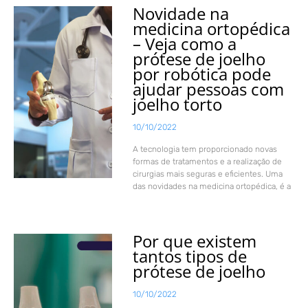
Novidade na
medicina ortopédica
– Veja como a
prótese de joelho
por robótica pode
ajudar pessoas com
joelho torto
10/10/2022
A tecnologia tem proporcionado novas
formas de tratamentos e a realização de
cirurgias mais seguras e eficientes. Uma
das novidades na medicina ortopédica, é a
Por que existem
tantos tipos de
prótese de joelho
10/10/2022