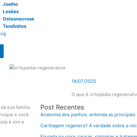
Joelho
Lesões
Osteonecrose
Tendinites
log
18/07/2025
O que é ortopedia regenerativ
Post Recentes
da sua família
choque e você
Anatomia dos joelhos: entenda as principais 
sta é sim e
Cartilagem regenera? A verdade sobre a rec
Fisgada na coxa: causas, sintomas e tratame