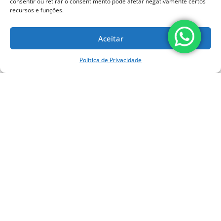
consentir ou retirar o consentimento pode afetar negativamente certos
recursos e funções.
Compartilhe:
Aceitar
Política de Privacidade
Facebook
WhatsApp
Telegram
LinkedIn