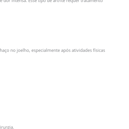
dor intensa. Esse tipo de artrite requer tratamento
aço no joelho, especialmente após atividades físicas
rurgia.