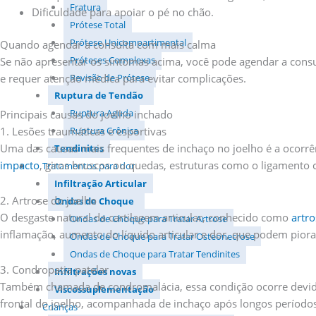
Fratura
Dificuldade para apoiar o pé no chão.
Prótese Total
Prótese Unicompartimental
Quando agendar a consulta com mais calma
Próteses Complexas
Se não apresentar os sintomas acima, você pode agendar a consu
Revisão de Prótese
e requer atenção médica para evitar complicações.
Ruptura de Tendão
Ruptura Aguda
Principais causas do joelho inchado
1. Lesões traumáticas e esportivas
Ruptura Crônica
Uma das causas mais frequentes de inchaço no joelho é a ocorrê
Tendinites
impacto
, giros bruscos ou quedas, estruturas como o ligamento 
Tratamentos para dor
Infiltração Articular
2. Artrose do joelho
Ondas de Choque
O desgaste natural da cartilagem articular, conhecido como
artro
Ondas de Choque para Tratar Artrose
inflamação, aumento do líquido articular e dor, que podem piorar
Ondas de Choque para Tratar Osteonecrose
Ondas de Choque para Tratar Tendinites
3. Condropatia patelar
Infiltrações novas
Também chamada de condromalácia, essa condição ocorre devido 
Viscossuplementação
frontal do joelho, acompanhada de inchaço após longos períodos 
Crianças