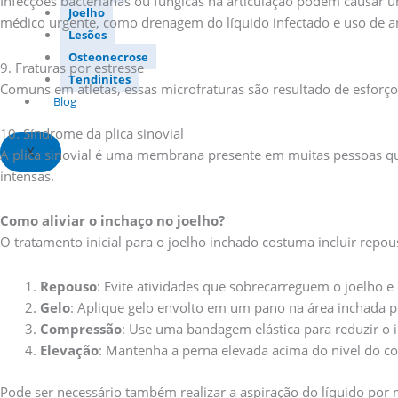
Infecções bacterianas ou fúngicas na articulação podem causar 
Joelho
médico urgente, como drenagem do líquido infectado e uso de an
Lesões
Osteonecrose
9. Fraturas por estresse
Tendinites
Comuns em atletas, essas microfraturas são resultado de esforço 
Blog
10. Síndrome da plica sinovial
X
A plica sinovial é uma membrana presente em muitas pessoas que,
intensas.
Como aliviar o inchaço no joelho?
O tratamento inicial para o joelho inchado costuma incluir repou
Repouso
: Evite atividades que sobrecarreguem o joelho e
Gelo
: Aplique gelo envolto em um pano na área inchada po
Compressão
: Use uma bandagem elástica para reduzir o 
Elevação
: Mantenha a perna elevada acima do nível do co
Pode ser necessário também realizar a aspiração do líquido por 