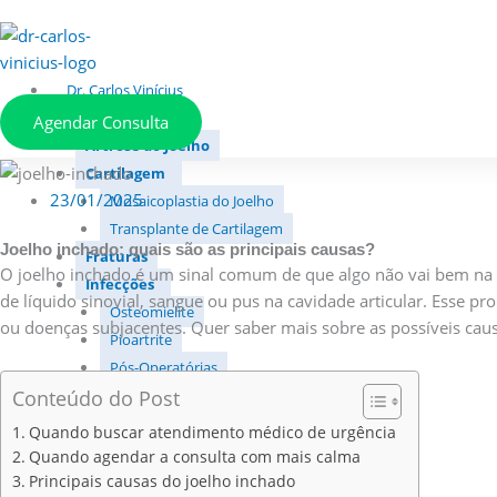
Ir
para
o
Dr. Carlos Vinícius
conteúdo
Lesões no Joelho
Agendar Consulta
Artrose do Joelho
Cartilagem
23/01/2025
Mosaicoplastia do Joelho
Transplante de Cartilagem
Joelho inchado: quais são as principais causas?
Fraturas
O joelho inchado é um sinal comum de que algo não vai bem na 
Infecções
de líquido sinovial, sangue ou pus na cavidade articular. Esse p
Osteomielite
ou doenças subjacentes. Quer saber mais sobre as possíveis caus
Pioartrite
Pós-Operatórias
Conteúdo do Post
Joelho Torto
Deformidades do Joelho (Varo e Valgo)
Quando buscar atendimento médico de urgência
Lesão dos Ligamentos do Joelho
Quando agendar a consulta com mais calma
Ligamento Cruzado Anterior (LCA)
Principais causas do joelho inchado