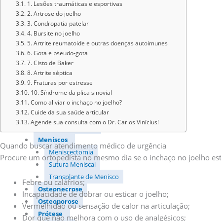
1. Lesões traumáticas e esportivas
Tratamento com cirurgia
2. Artrose do joelho
Tratamento sem cirugia
3. Condropatia patelar
Nova Ruptura (Relesão) do LCA do Joelho
4. Bursite no joelho
Ligamento Colateral Medial (LCM)
5. Artrite reumatoide e outras doenças autoimunes
6. Gota e pseudo-gota
Ligamento Cruzado Posterior (LCP)
7. Cisto de Baker
Ligamentos do Canto Posterolateral
8. Artrite séptica
Lesão de Múltiplos Ligamentos
9. Fraturas por estresse
Lesões Sinoviais
10. Síndrome da plica sinovial
Como aliviar o inchaço no joelho?
Cisto de Baker e Outros Cistos
Cuide da sua saúde articular
Sinovites e condromatose
Agende sua consulta com o Dr. Carlos Vinícius!
Luxação da Patela
Meniscos
Quando buscar atendimento médico de urgência
Meniscectomia
Procure um ortopedista no mesmo dia se o inchaço no joelho e
Sutura Meniscal
Transplante de Menisco
Febre ou calafrios;
Osteonecrose
Incapacidade de dobrar ou esticar o joelho;
Osteoporose
Vermelhidão ou sensação de calor na articulação;
Prótese
Dor que não melhora com o uso de analgésicos;