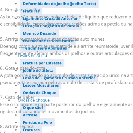
Deformidades do Joelho (Joelho Torto)
4. Bursite no joelho
Fraturas
As bursas são pequenas bolsas cheias de líquido que reduzem o a
Ligamento Cruzado Anterior
e sensibilidade, especialmente nas regiões acima da patela ou na 
Luxação Congênita da Patela
Menisco Discoide
5. Artrite reumatoide e outras doenças autoimunes
Osteocondrite Dissecante
Doenças como a artrite reumatoide e a artrite reumatoide juveni
Tendinites e Apofisites
frequentemente afetam ambos os joelhos e outras articulações d
Lesões no Atleta
Fratura por Estresse
6. Gota e pseudo-gota
Joelho do atleta
A gota ocorre devido ao acúmulo de cristais de ácido úrico na a
Lesão do Ligamento Cruzado Anterior
pseudo-gota é causada pelo acúmulo de cristais de pirofosfato d
Lesões Musculares
Ondas de Choque
7. Cisto de Baker
Ondas de Choque
Esse cisto aparece na parte posterior do joelho e é geralmente 
O que são?
rigidez, dificultando os movimentos do joelho.
Artrose
Feridas na Pele
8. Artrite séptica
Fraturas