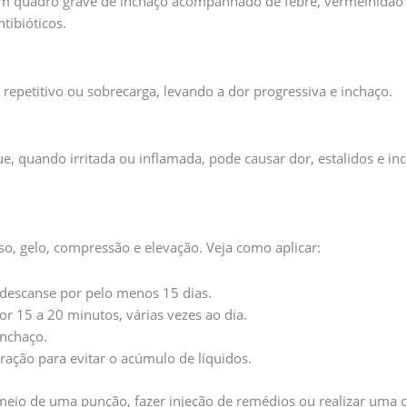
um quadro grave de inchaço acompanhado de febre, vermelhidão e 
tibióticos.
repetitivo ou sobrecarga, levando a dor progressiva e inchaço.
 quando irritada ou inflamada, pode causar dor, estalidos e inch
so, gelo, compressão e elevação. Veja como aplicar:
 descanse por pelo menos 15 dias.
r 15 a 20 minutos, várias vezes ao dia.
inchaço.
ração para evitar o acúmulo de líquidos.
meio de uma punção, fazer injeção de remédios ou realizar uma ci