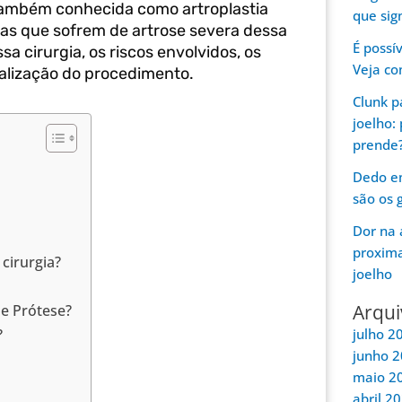
também conhecida como artroplastia
que sign
as que sofrem de artrose severa dessa
É possí
a cirurgia, os riscos envolvidos, os
Veja co
ealização do procedimento.
Clunk p
joelho:
prende
Dedo em
são os 
Dor na 
proxima
cirurgia?
joelho
Arqui
de Prótese?
?
julho 2
junho 
maio 2
abril 2