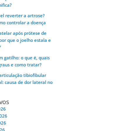
ifica?
vel reverter a artrose?
mo controlar a doença
atelar após prótese de
 por que o joelho estala e
?
 gatilho: o que é, quais
graus e como tratar?
articulação tibiofibular
l: causa de dor lateral no
vos
026
2026
026
026