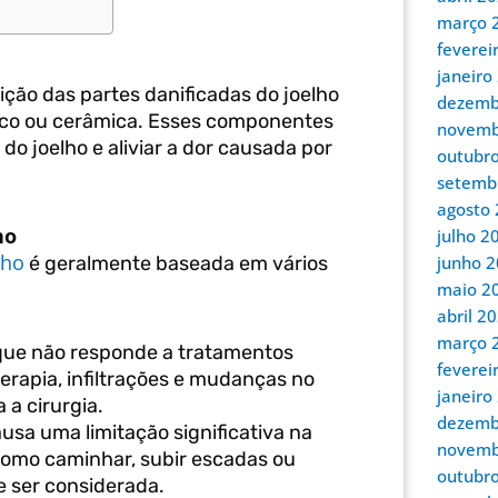
março 
feverei
janeiro
uição das partes danificadas do joelho
dezemb
stico ou cerâmica. Esses componentes
novemb
do joelho e aliviar a dor causada por
outubr
setemb
agosto
ho
julho 2
lho
junho 
é geralmente baseada em vários
maio 2
abril 2
março 
que não responde a tratamentos
feverei
rapia, infiltrações e mudanças no
janeiro
 a cirurgia.
dezemb
usa uma limitação significativa na
novemb
 como caminhar, subir escadas ou
outubr
e ser considerada.