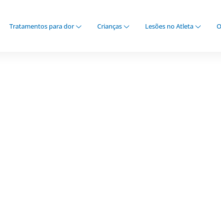
Tratamentos para dor
Crianças
Lesões no Atleta
O