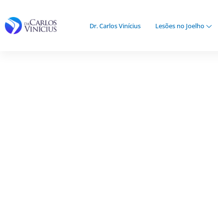
Ir
para
Dr. Carlos Vinícius
Lesões no Joelho
o
conteúdo