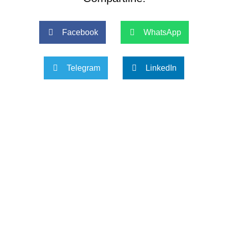
Facebook
WhatsApp
Telegram
LinkedIn
Anterior
Próxim
Anterior
Próximo
9 tipos de lesão do menisco
O plasma rico em plaquetas pode ajudar a tratar sua artrose