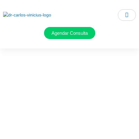
Ir
para
o
conteúdo
Agendar Consulta