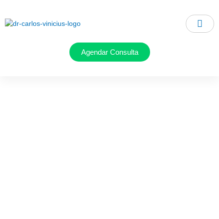
Ir
para
o
conteúdo
Agendar Consulta