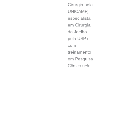
Cirurgia pela
UNICAMP,
especialista
em Cirurgia
do Joelho
pela USP e
com
treinamento
em Pesquisa
Clínica pela
Harvard
Medical
School.
Compartilhe: