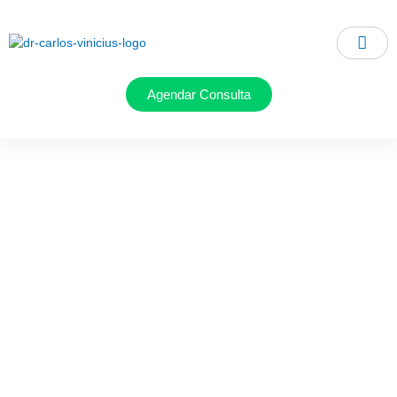
Ir
para
o
conteúdo
Agendar Consulta