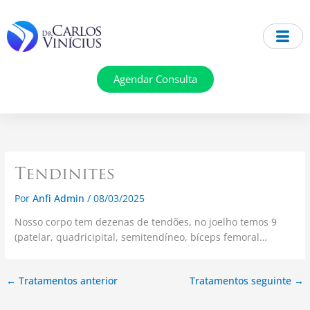
Ir
para
o
conteúdo
Agendar Consulta
Tendinites
Por
Anfi Admin
/
08/03/2025
Nosso corpo tem dezenas de tendões, no joelho temos 9
(patelar, quadricipital, semitendíneo, bíceps femoral…
←
Tratamentos anterior
Tratamentos seguinte
→