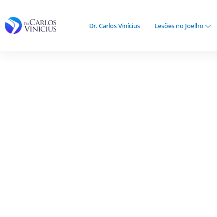
Ir
para
Dr. Carlos Vinícius
Lesões no Joelho
o
conteúdo