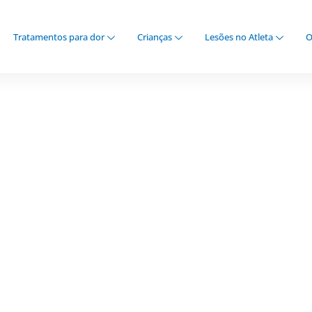
Tratamentos para dor
Crianças
Lesões no Atleta
O