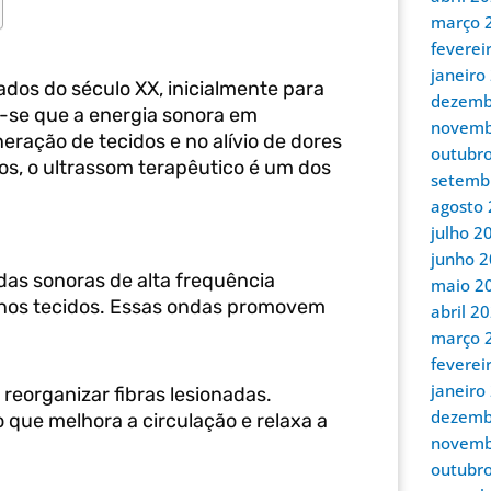
março 
feverei
janeiro
os do século XX, inicialmente para
dezemb
-se que a energia sonora em
novemb
eração de tecidos e no alívio de dores
outubr
s, o ultrassom terapêutico é um dos
setemb
.
agosto
julho 2
junho 
das sonoras de alta frequência
maio 2
 nos tecidos. Essas ondas promovem
abril 2
março 
feverei
janeiro
reorganizar fibras lesionadas.
dezemb
 que melhora a circulação e relaxa a
novemb
outubr