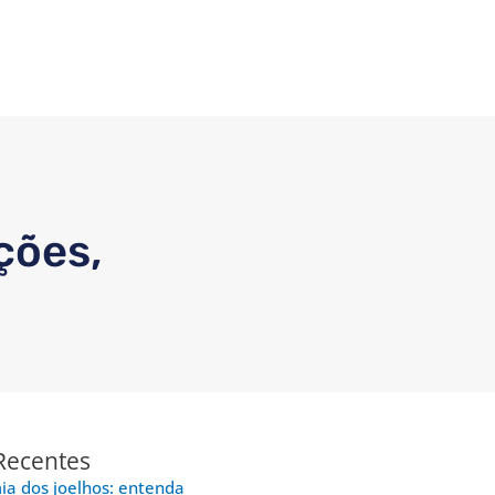
ções,
Recentes
a dos joelhos: entenda