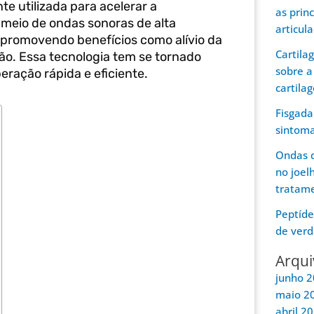
e utilizada para acelerar a
as prin
meio de ondas sonoras de alta
articul
 promovendo benefícios como alívio da
Cartila
ção. Essa tecnologia tem se tornado
sobre a
ração rápida e eficiente.
cartila
Fisgada
sintom
Ondas d
no joel
tratam
Peptíde
de verd
Arqui
junho 
maio 2
abril 2