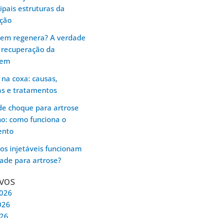
cipais estruturas da
ação
gem regenera? A verdade
 recuperação da
gem
 na coxa: causas,
as e tratamentos
e choque para artrose
ho: como funciona o
ento
os injetáveis funcionam
ade para artrose?
vos
2026
026
026