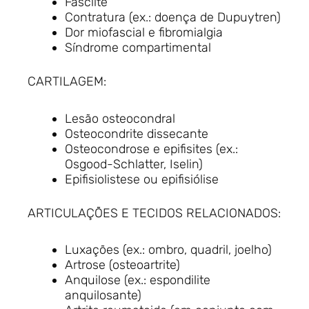
Fasciíte
Contratura (ex.: doença de Dupuytren)
Dor miofascial e fibromialgia
Síndrome compartimental
CARTILAGEM:
Lesão osteocondral
Osteocondrite dissecante
Osteocondrose e epifisites (ex.:
Osgood-Schlatter, Iselin)
Epifisiolistese ou epifisiólise
ARTICULAÇÕES E TECIDOS RELACIONADOS:
Luxações (ex.: ombro, quadril, joelho)
Artrose (osteoartrite)
Anquilose (ex.: espondilite
anquilosante)