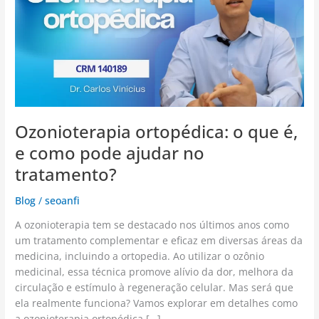
é,
e
como
pode
ajudar
no
tratamento?
Ozonioterapia ortopédica: o que é,
e como pode ajudar no
tratamento?
Blog
/
seoanfi
A ozonioterapia tem se destacado nos últimos anos como
um tratamento complementar e eficaz em diversas áreas da
medicina, incluindo a ortopedia. Ao utilizar o ozônio
medicinal, essa técnica promove alívio da dor, melhora da
circulação e estímulo à regeneração celular. Mas será que
ela realmente funciona? Vamos explorar em detalhes como
a ozonioterapia ortopédica […]