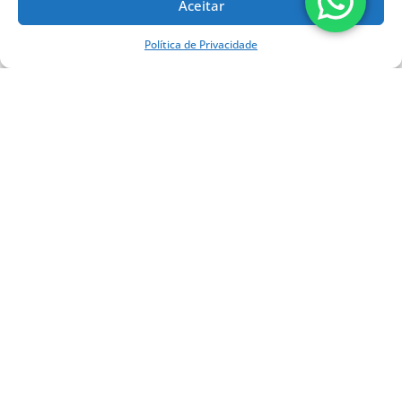
novembro 2022
Aceitar
outubro 2022
setembro 2022
Política de Privacidade
Categorias
Artrose
Blog
Crianças
Doenças
Homens
Infiltração
Lesão dos Ligamentos do Joelho
Ondas de Choque
Ortopedia
Ortopedia
Próteses para Joelho
Tendinite
Tratamento Cirúrgico
Tratamento não Cirúrgico
Tratamento por Ondas de Choque