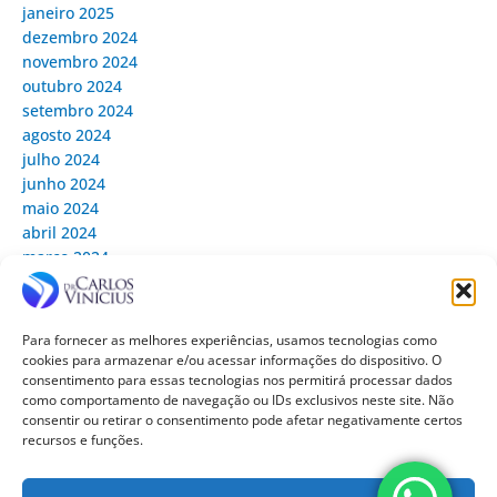
janeiro 2025
dezembro 2024
novembro 2024
outubro 2024
setembro 2024
agosto 2024
julho 2024
junho 2024
maio 2024
abril 2024
março 2024
fevereiro 2024
janeiro 2024
dezembro 2023
Para fornecer as melhores experiências, usamos tecnologias como
novembro 2023
cookies para armazenar e/ou acessar informações do dispositivo. O
setembro 2023
consentimento para essas tecnologias nos permitirá processar dados
como comportamento de navegação ou IDs exclusivos neste site. Não
agosto 2023
consentir ou retirar o consentimento pode afetar negativamente certos
julho 2023
recursos e funções.
maio 2023
março 2023