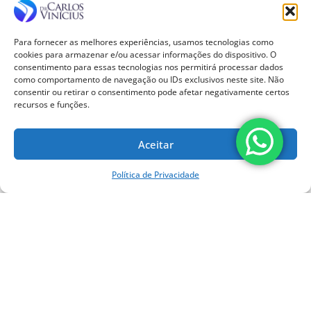
Próteses para Joelho
Tendinite
Tratamento Cirúrgico
Para fornecer as melhores experiências, usamos tecnologias como
Tratamento não Cirúrgico
cookies para armazenar e/ou acessar informações do dispositivo. O
Tratamento por Ondas de Choque
consentimento para essas tecnologias nos permitirá processar dados
Tratamentos Cirúrgicos
como comportamento de navegação ou IDs exclusivos neste site. Não
consentir ou retirar o consentimento pode afetar negativamente certos
Tratamentos não cirúrgicos
recursos e funções.
Uncategorized
Dr. Carlos Vinícius
Aceitar
Ortopedista e Cirurgião
do Joelho | CRM-SP
Política de Privacidade
140.189 | TEOT 13.130
Doutor em Ciências da
Cirurgia pela UNICAMP,
especialista em Cirurgia
do Joelho pela USP e com
treinamento em Pesquisa
Clínica pela Harvard
Medical School.