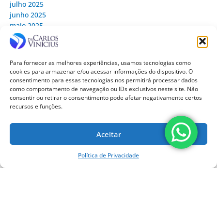
julho 2025
junho 2025
maio 2025
abril 2025
março 2025
fevereiro 2025
Para fornecer as melhores experiências, usamos tecnologias como
janeiro 2025
cookies para armazenar e/ou acessar informações do dispositivo. O
dezembro 2024
consentimento para essas tecnologias nos permitirá processar dados
novembro 2024
como comportamento de navegação ou IDs exclusivos neste site. Não
consentir ou retirar o consentimento pode afetar negativamente certos
outubro 2024
recursos e funções.
setembro 2024
agosto 2024
julho 2024
Aceitar
junho 2024
maio 2024
Política de Privacidade
abril 2024
março 2024
fevereiro 2024
janeiro 2024
dezembro 2023