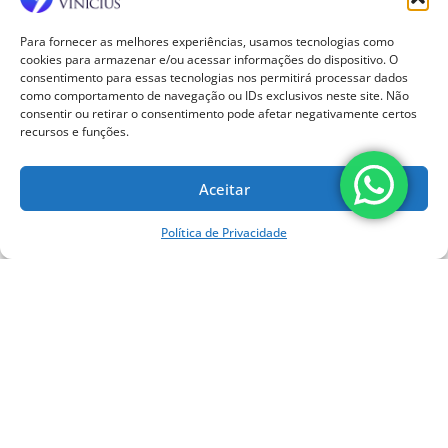
outubro 2022
setembro 2022
Para fornecer as melhores experiências, usamos tecnologias como
cookies para armazenar e/ou acessar informações do dispositivo. O
Categorias
consentimento para essas tecnologias nos permitirá processar dados
como comportamento de navegação ou IDs exclusivos neste site. Não
consentir ou retirar o consentimento pode afetar negativamente certos
Artrose
recursos e funções.
Blog
Crianças
Doenças
Aceitar
Homens
Infiltração
Política de Privacidade
Lesão dos Ligamentos do Joelho
Ondas de Choque
Ortopedia
Ortopedia
Próteses para Joelho
Tendinite
Tratamento Cirúrgico
Tratamento não Cirúrgico
Tratamento por Ondas de Choque