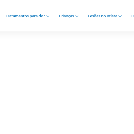
Tratamentos para dor
Crianças
Lesões no Atleta
O