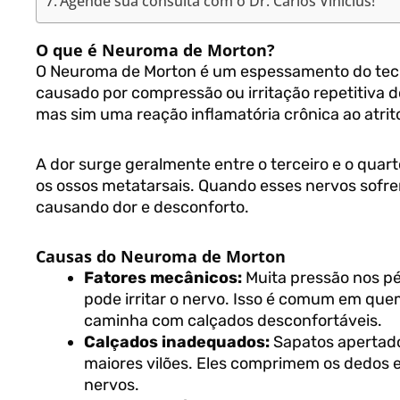
Agende sua consulta com o Dr. Carlos Vinícius!
O que é Neuroma de Morton?
O Neuroma de Morton é um espessamento do teci
causado por compressão ou irritação repetitiva do
mas sim uma reação inflamatória crônica ao atrit
A dor surge geralmente entre o terceiro e o qua
os ossos metatarsais. Quando esses nervos sofr
causando dor e desconforto.
Causas do Neuroma de Morton
Fatores mecânicos:
Muita pressão nos pé
pode irritar o nervo. Isso é comum em qu
caminha com calçados desconfortáveis.
Calçados inadequados:
Sapatos apertados
maiores vilões. Eles comprimem os dedos e
nervos.