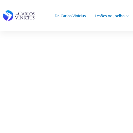
Ir
para
Dr. Carlos Vinícius
Lesões no Joelho
o
conteúdo