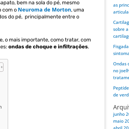
sapato, bem na sola do pé, mesmo
as prin
Neuroma de Morton
do com o
, uma
articul
dos do pé, principalmente entre o
Cartila
sobre a
cartila
e, o mais importante, como tratar, com
zes:
ondas de choque e infiltrações
.
Fisgada
sintom
Ondas d
no joel
tratam
Peptíde
de verd
Arqui
n
junho 
maio 2
abril 2