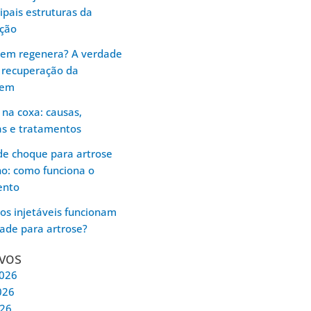
cipais estruturas da
ação
gem regenera? A verdade
 recuperação da
gem
 na coxa: causas,
as e tratamentos
e choque para artrose
ho: como funciona o
ento
os injetáveis funcionam
ade para artrose?
vos
2026
026
026