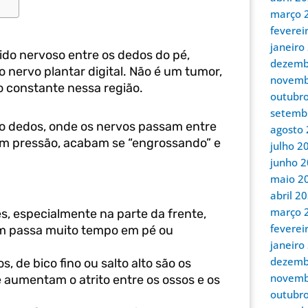
março 
feverei
janeiro
do nervoso entre os dedos do pé,
dezemb
 nervo plantar digital. Não é um tumor,
novemb
o constante nessa região.
outubr
setemb
rto dedos, onde os nervos passam entre
agosto
em pressão, acabam se “engrossando” e
julho 2
junho 
maio 2
abril 2
março 
s, especialmente na parte da frente,
feverei
em passa muito tempo em pé ou
janeiro
dezemb
, de bico fino ou salto alto são os
novemb
 aumentam o atrito entre os ossos e os
outubr