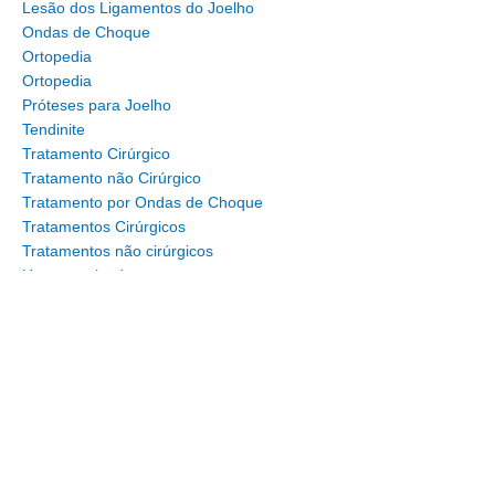
Lesão dos Ligamentos do Joelho
Ondas de Choque
Ortopedia
Ortopedia
Próteses para Joelho
Tendinite
Tratamento Cirúrgico
Tratamento não Cirúrgico
Tratamento por Ondas de Choque
Tratamentos Cirúrgicos
Tratamentos não cirúrgicos
Uncategorized
Dr. Carlos
Vinícius
Ortopedista
e Cirurgião
do Joelho |
CRM-SP
140.189 |
TEOT 13.130