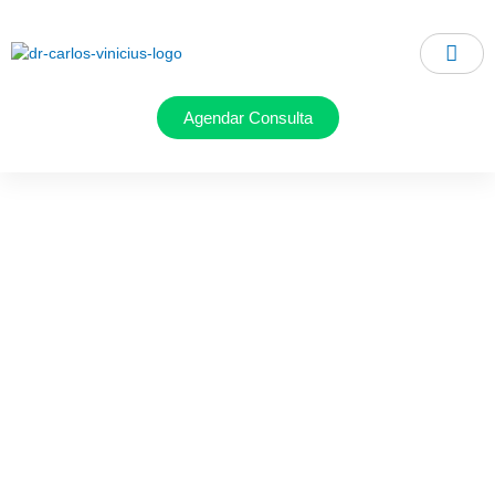
Ir
para
o
conteúdo
Agendar Consulta