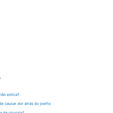
s
não estica?
e causar dor atrás do joelho
a de cirurgia?