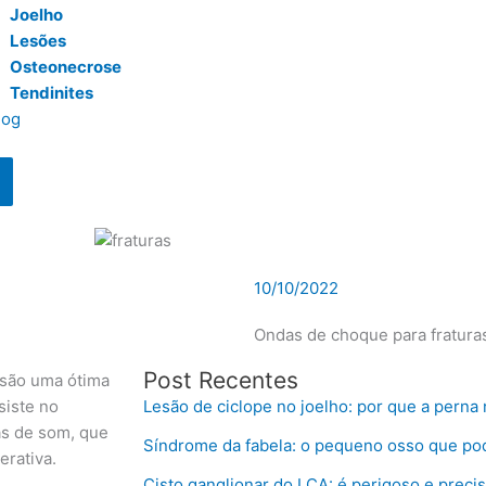
Joelho
Lesões
Osteonecrose
Tendinites
log
10/10/2022
Ondas de choque para fratura
Post Recentes
são uma ótima
siste no
Lesão de ciclope no joelho: por que a perna 
as de som, que
Síndrome da fabela: o pequeno osso que pod
rativa.
Cisto ganglionar do LCA: é perigoso e precis