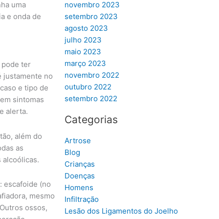
enha uma
novembro 2023
ia e onda de
setembro 2023
agosto 2023
julho 2023
maio 2023
março 2023
 pode ter
novembro 2022
 é justamente no
outubro 2022
caso e tipo de
setembro 2022
 tem sintomas
 alerta.
Categorias
tão, além do
Artrose
odas as
Blog
 alcoólicas.
Crianças
Doenças
: escafoide (no
Homens
safiadora, mesmo
Infiltração
 Outros ossos,
Lesão dos Ligamentos do Joelho