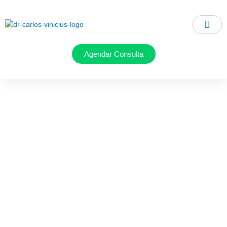
Ir
para
o
conteúdo
Agendar Consulta