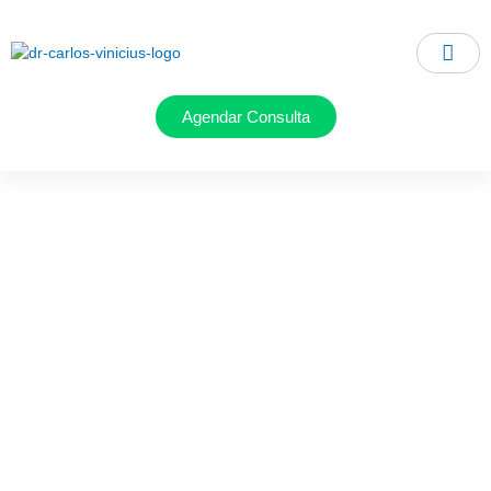
Ir
para
o
conteúdo
Agendar Consulta