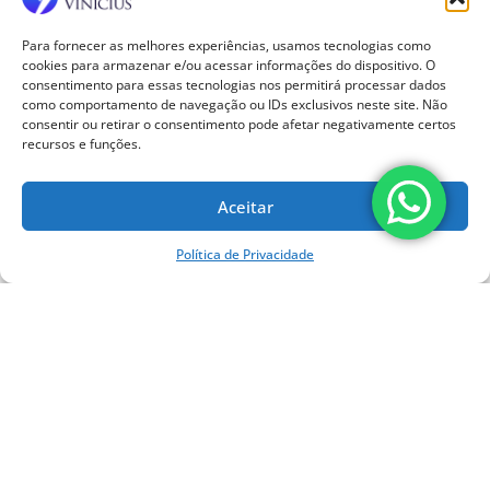
Blog
Crianças
Para fornecer as melhores experiências, usamos tecnologias como
Doenças
cookies para armazenar e/ou acessar informações do dispositivo. O
Homens
consentimento para essas tecnologias nos permitirá processar dados
Infiltração
como comportamento de navegação ou IDs exclusivos neste site. Não
Lesão dos Ligamentos do Joelho
consentir ou retirar o consentimento pode afetar negativamente certos
recursos e funções.
Ondas de Choque
Ortopedia
Ortopedia
Aceitar
Próteses para Joelho
Tendinite
Política de Privacidade
Tratamento Cirúrgico
Tratamento não Cirúrgico
Tratamento por Ondas de Choque
Tratamentos Cirúrgicos
Tratamentos não cirúrgicos
Uncategorized
Dr. Carlos Vinícius
Ortopedista e Cirurgião
do Joelho | CRM-SP