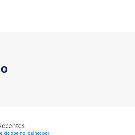
do
Recentes
e ciclope no joelho: por