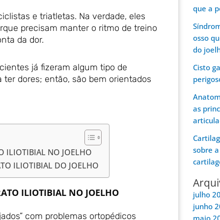
que a p
istas e triatletas. Na verdade, eles
Síndrom
que precisam manter o ritmo de treino
osso qu
nta da dor.
do joel
cientes já fizeram algum tipo de
Cisto g
 ter dores; então, são bem orientados
perigos
Anatomi
as prin
articul
Cartila
sobre a
 ILIOTIBIAL NO JOELHO
cartila
TO ILIOTIBIAL DO JOELHO
Arqui
ATO ILIOTIBIAL NO JOELHO
julho 2
junho 
jados” com problemas ortopédicos
maio 2