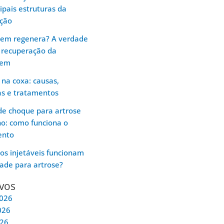
cipais estruturas da
ação
gem regenera? A verdade
 recuperação da
gem
 na coxa: causas,
as e tratamentos
e choque para artrose
ho: como funciona o
ento
os injetáveis funcionam
ade para artrose?
vos
2026
026
026