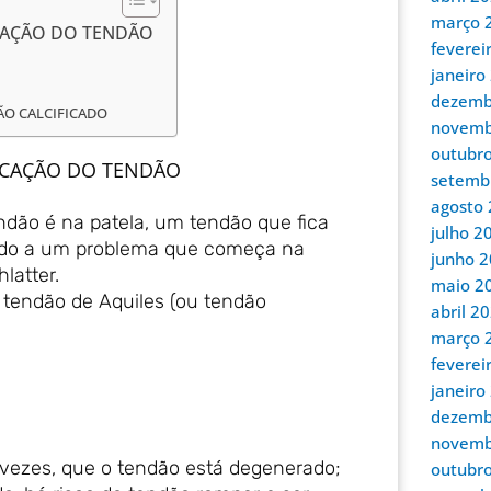
março 
CAÇÃO DO TENDÃO
feverei
janeiro
dezemb
O CALCIFICADO
novemb
outubr
ICAÇÃO DO TENDÃO
setemb
agosto
ndão é na patela, um tendão que fica
julho 2
onado a um problema que começa na
junho 
latter.
maio 2
o tendão de Aquiles (ou tendão
abril 2
março 
feverei
janeiro
dezemb
novemb
s vezes, que o tendão está degenerado;
outubr