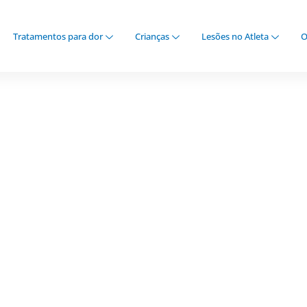
Tratamentos para dor
Crianças
Lesões no Atleta
O