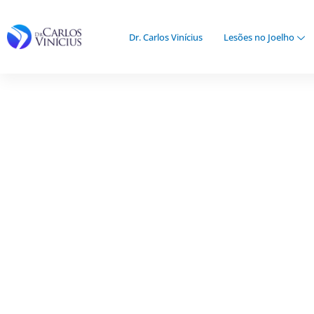
Ir
para
Dr. Carlos Vinícius
Lesões no Joelho
o
conteúdo