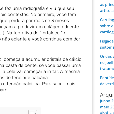
as prin
ê fez uma radiografia e viu que seu
articul
ois contextos. No primeiro, você tem
Cartila
 que perdura por mais de 3 meses.
sobre a
omeçam a produzir um colágeno doente
cartila
). Na tentativa de “fortalecer” o
so não adianta e você continua com dor
Fisgada
sintom
Ondas d
 começa a acumular cristais de cálcio
no joel
ma pasta de dente: se você passar uma
tratam
, a pele vai começar a irritar. A mesma
 de tendinite calcária.
Peptíde
o o tendão calcifica. Para saber mais
de verd
arei.
Arqui
junho 
maio 2
abril 2