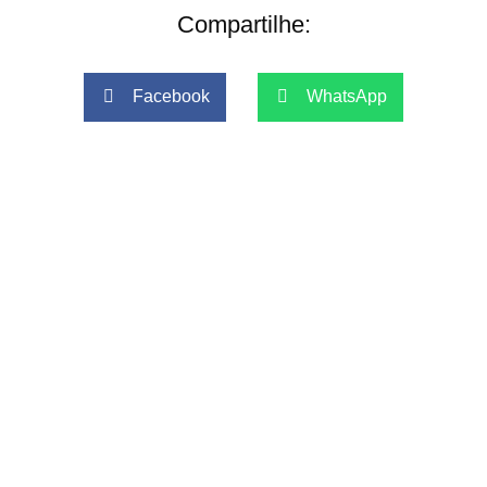
Compartilhe:
Facebook
WhatsApp
Telegram
LinkedIn
Anterior
Próxim
Anterior
Próximo
4 usos da terapia por onda de choque na ortopedia
Crianças podem fazer terapia com ondas de choque?