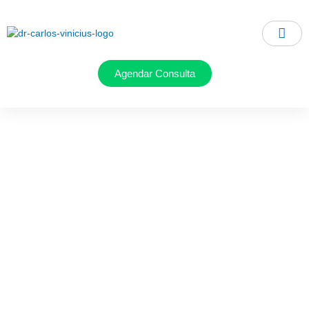
Ir
para
o
conteúdo
Agendar Consulta