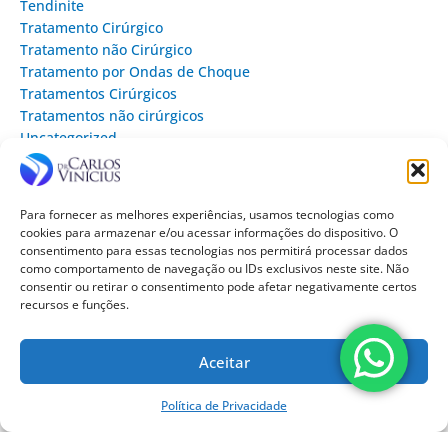
Tendinite
Tratamento Cirúrgico
Tratamento não Cirúrgico
Tratamento por Ondas de Choque
Tratamentos Cirúrgicos
Tratamentos não cirúrgicos
Uncategorized
Dr. Carlos Vinícius
Ortopedista e Cirurgião
Para fornecer as melhores experiências, usamos tecnologias como
do Joelho | CRM-SP
cookies para armazenar e/ou acessar informações do dispositivo. O
140.189 | TEOT 13.130
consentimento para essas tecnologias nos permitirá processar dados
Doutor em Ciências da
como comportamento de navegação ou IDs exclusivos neste site. Não
Cirurgia pela UNICAMP,
consentir ou retirar o consentimento pode afetar negativamente certos
recursos e funções.
especialista em Cirurgia
do Joelho pela USP e com
treinamento em Pesquisa
Aceitar
Clínica pela Harvard
Medical School.
Política de Privacidade