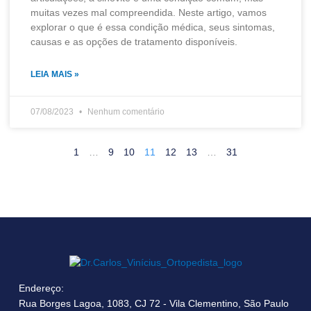
muitas vezes mal compreendida. Neste artigo, vamos
explorar o que é essa condição médica, seus sintomas,
causas e as opções de tratamento disponíveis.
LEIA MAIS »
07/08/2023
Nenhum comentário
1
…
9
10
11
12
13
…
31
Endereço:
Rua Borges Lagoa, 1083, CJ 72 - Vila Clementino, São Paulo