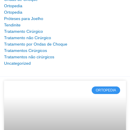
Ortopedia
Ortopedia
Próteses para Joelho
Tendinite
Tratamento Cirúrgico
Tratamento não Cirúrgico
Tratamento por Ondas de Choque
Tratamentos Cirúrgicos
Tratamentos não cirúrgicos
Uncategorized
P
P
P
P
P
P
P
á
á
á
á
á
á
á
ORTOPEDIA
g
g
g
g
g
g
g
i
i
i
i
i
i
i
n
n
n
n
n
n
n
a
a
a
a
a
a
a